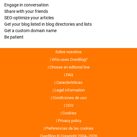
Engage in conversation
Share with your friends
SEO-optimize your articles
Get your blog listed in blog directories and lists
Get a custom domain name
Be patient
Sobre nosotros
Who uses OverBlog?
Choose an editorial line
FAQ
Características
Legal information
Condiciones de uso
CGV
Cookies
Privacy policy
Preferencias de las cookies
OverBlog © Copyright 2004--2026