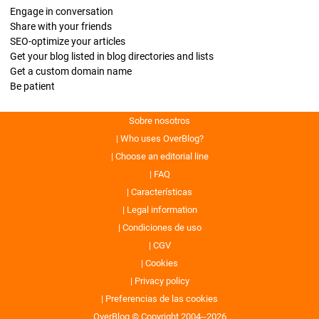
Engage in conversation
Share with your friends
SEO-optimize your articles
Get your blog listed in blog directories and lists
Get a custom domain name
Be patient
Sobre nosotros
Who uses OverBlog?
Choose an editorial line
FAQ
Características
Legal information
Condiciones de uso
CGV
Cookies
Privacy policy
Preferencias de las cookies
OverBlog © Copyright 2004--2026