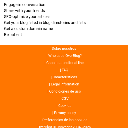
Engage in conversation
Share with your friends
SEO-optimize your articles
Get your blog listed in blog directories and lists
Get a custom domain name
Be patient
Sobre nosotros
Who uses OverBlog?
Choose an editorial line
FAQ
Características
Legal information
Condiciones de uso
CGV
Cookies
Privacy policy
Preferencias de las cookies
OverBlog © Copyright 2004--2026